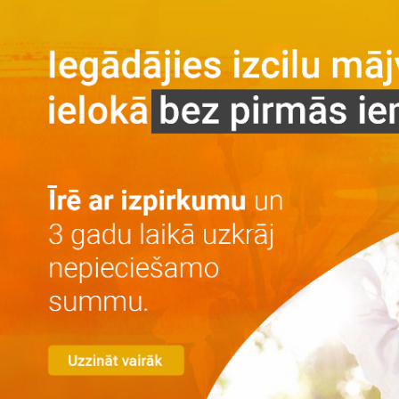
Galvenā
Par projektu
Par projektu
Vieta
Galerija
Privātuma politika
Dzīvokļi
Īre ar izpirkumu
Īre
Iegāde
Kontakti
LV
RU
+371 25 743 115
Izvēlēties dzīvokli
Dzīvokļu izvērstā meklēšana