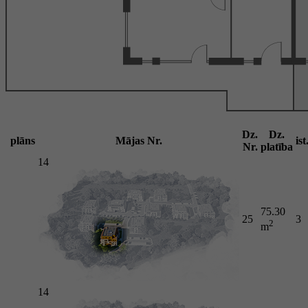
Dz.
Dz.
plāns
Mājas Nr.
ist
Nr.
platība
14
75.30
25
3
2
m
14