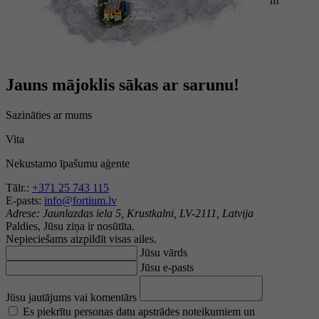
m
Jauns mājoklis sākas ar sarunu!
Sazināties ar mums
Vita
Nekustamo īpašumu aģente
Tālr.:
+371 25 743 115
E-pasts:
info@fortium.lv
Adrese:
Jaunlazdas iela 5, Krustkalni, LV-2111, Latvija
Paldies, Jūsu ziņa ir nosūtīta.
Nepieciešams aizpildīt visas ailes.
Jūsu vārds
Jūsu e-pasts
Jūsu jautājums vai komentārs
Es piekrītu personas datu apstrādes noteikumiem un