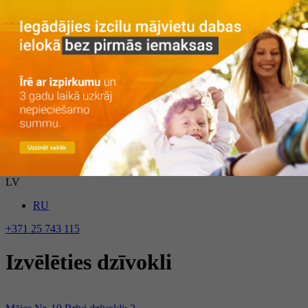
Galvenā
Par projektu
Par projektu
Vieta
Galerija
Privātuma politika
Dzīvokļi
Īre ar izpirkumu
Īre
Iegāde
Kontakti
LV
RU
+371 25 743 115
Izvēlēties dzīvokli