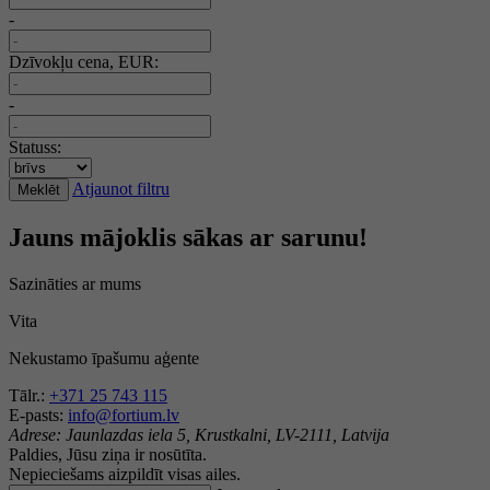
-
Dzīvokļu cena, EUR:
-
Statuss:
Atjaunot filtru
Meklēt
Jauns mājoklis sākas ar sarunu!
Sazināties ar mums
Vita
Nekustamo īpašumu aģente
Tālr.:
+371 25 743 115
E-pasts:
info@fortium.lv
Adrese:
Jaunlazdas iela 5, Krustkalni, LV-2111, Latvija
Paldies, Jūsu ziņa ir nosūtīta.
Nepieciešams aizpildīt visas ailes.