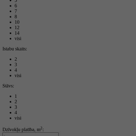
5
6
7
8
10
12
14
visi
Istabu skaits:
2
3
4
visi
Stāvs:
1
2
3
4
visi
2
Dzīvokļu platība, m
: