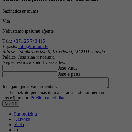
Sazināties ar mums
Vita
Nekustamo īpašumu aģente
Tālr.:
+371 25 743 115
E-pasts:
info@fortium.lv
Adrese:
Jaunlazdas iela 5, Krustkalni, LV-2111, Latvija
Paldies, Jūsu ziņa ir nosūtīta.
Nepieciešams aizpildīt visas ailes.
Jūsu vārds
Jūsu e-pasts
Jūsu jautājums vai komentārs
Es piekrītu personas datu apstrādes noteikumiem un
nosacījumiem.
Privātuma politika
Nosūtīt
Par projektu
Dzīvokļi
Vieta
Īre