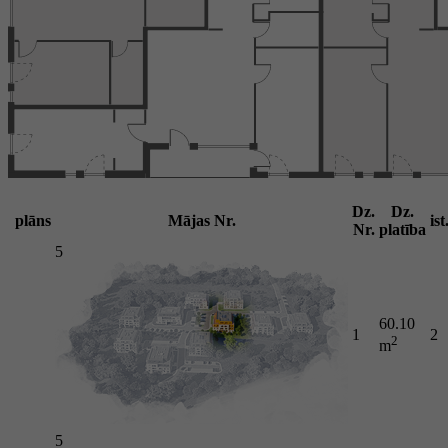
Dz.
Dz.
plāns
Mājas Nr.
ist
Nr.
platība
5
60.10
1
2
2
m
5