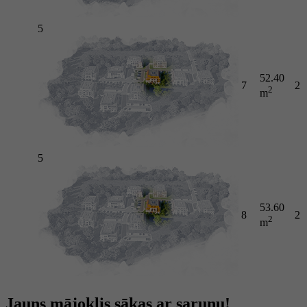
5
52.40
7
2
2
m
5
53.60
8
2
2
m
Jauns mājoklis sākas ar sarunu!