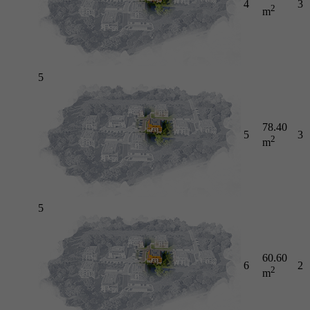
4
3
2
m
5
78.40
5
3
2
m
5
60.60
6
2
2
m