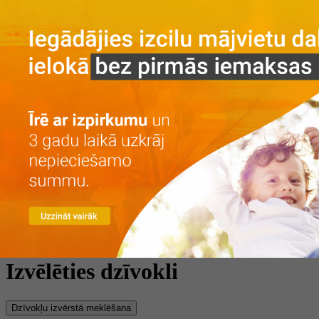
Galvenā
Par projektu
Par projektu
Vieta
Galerija
Privātuma politika
Dzīvokļi
Īre ar izpirkumu
Īre
Iegāde
Kontakti
LV
RU
+371 25 743 115
Izvēlēties dzīvokli
Dzīvokļu izvērstā meklēšana