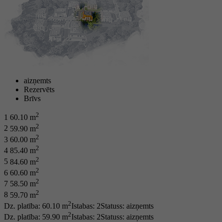
aizņemts
Rezervēts
Brīvs
2
1
60.10 m
2
2
59.90 m
2
3
60.00 m
2
4
85.40 m
2
5
84.60 m
2
6
60.60 m
2
7
58.50 m
2
8
59.70 m
2
Dz. platība: 60.10 m
Istabas: 2
Statuss:
aizņemts
2
Dz. platība: 59.90 m
Istabas: 2
Statuss:
aizņemts