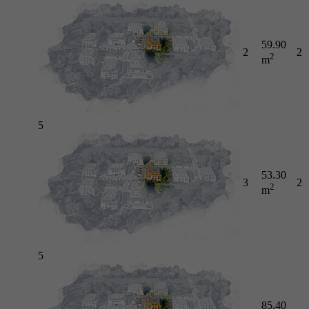
59.90
2
2
2
m
5
53.30
3
2
2
m
5
85.40