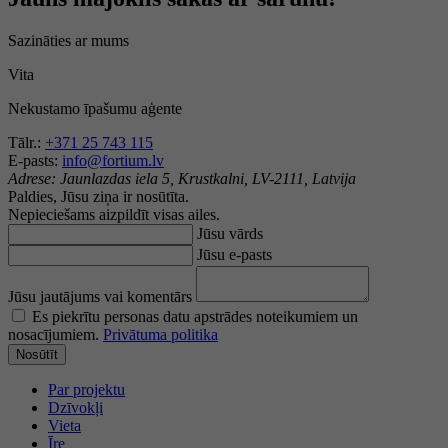
Sazināties ar mums
Vita
Nekustamo īpašumu aģente
Tālr.:
+371 25 743 115
E-pasts:
info@fortium.lv
Adrese:
Jaunlazdas iela 5, Krustkalni, LV-2111, Latvija
Paldies, Jūsu ziņa ir nosūtīta.
Nepieciešams aizpildīt visas ailes.
Jūsu vārds
Jūsu e-pasts
Jūsu jautājums vai komentārs
Es piekrītu personas datu apstrādes noteikumiem un
nosacījumiem.
Privātuma politika
Nosūtīt
Par projektu
Dzīvokļi
Vieta
Īre