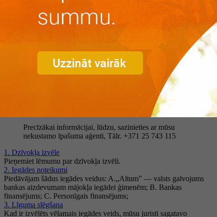
Nekustamā īpašuma tirgus pašreiz ir atdzīvojies. Izplatītāka kļūst
dzīvokļu pārdošana un pirkšana, pieaug darījumu skaits, it īpaši
jauno dzīvokļu segmentā. Meklējat kādu, kas pārdod dzīvokli?
Jaunie projekti Pierīgā kā perpektīvs nākotnes ieguldījums ir
pieprasīti, sniedzot iespēju iegādāties plašu ģimenes mājokli zaļā
teritorijā.
Lai iegādātos sev vēlamo dzīvokli, varat
izvēlēties šādas iegādes iespējas:
A. Bankas finansējums;
B. Finansējums jaunajām ģimenēm "Altum";
C. Personīgais finansējums.
Precīzākai informācijai, lūdzu, sazinieties ar mūsu
nekustamo īpašuma aģenti, Tālr. +371 25 743 115
1. Dzīvokļa izvēle
Pieņemiet lēmumu par dzīvokļa izvēli.
2. Iegādes noteikumi
Piedāvājam šādus iegādes veidus: A.„Altum” — valsts galvojums
bankas aizdevumam mājokļa iegādei ģimenēm; B. Bankas
finansējums; C. Personīgais finansējums;
3. Līguma slēgšana
Kad ir izvēlēts vēlamais iegādes veids, mūsu juristi sagatavo