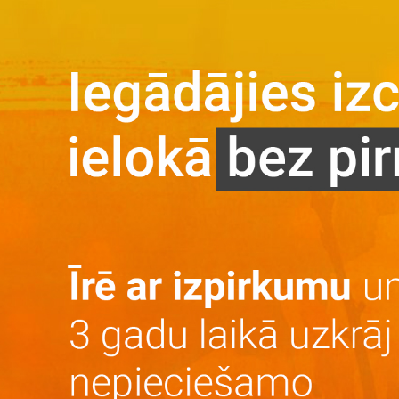
Galvenā
Par projektu
Par projektu
Vieta
Galerija
Privātuma politika
Dzīvokļi
Īre ar izpirkumu
Īre
Iegāde
Kontakti
LV
RU
+371 25 743 115
Iegādes noteikumi
Piedāvājam dažādas iegādes iespējas