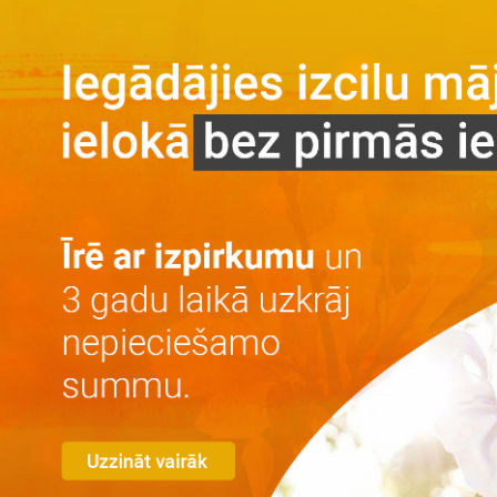
Galvenā
Par projektu
Par projektu
Vieta
Galerija
Privātuma politika
Dzīvokļi
Īre ar izpirkumu
Īre
Iegāde
Kontakti
LV
RU
+371 25 743 115
Izvēlēties dzīvokli
Dzīvokļu izvērstā meklēšana