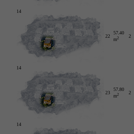
14
57.40
22
2
2
m
14
57.80
23
2
2
m
14