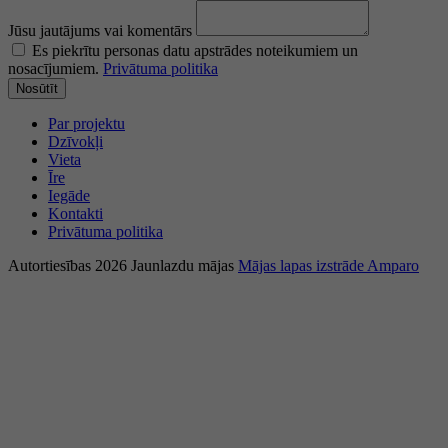
Jūsu jautājums vai komentārs
Es piekrītu personas datu apstrādes noteikumiem un
nosacījumiem.
Privātuma politika
Nosūtīt
Par projektu
Dzīvokļi
Vieta
Īre
Iegāde
Kontakti
Privātuma politika
Autortiesības 2026 Jaunlazdu mājas
Mājas lapas izstrāde Amparo