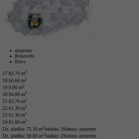
aizņemts
Rezervēts
Brīvs
2
17
82.70 m
2
18
60.60 m
2
19
0.00 m
2
20
84.80 m
2
21
83.70 m
2
22
61.30 m
2
23
61.30 m
2
24
81.60 m
2
Dz. platība: 75.30 m
Istabas: 3
Statuss:
aizņemts
2
Dz. platība: 50.80 m
Istabas: 2
Statuss:
aizņemts