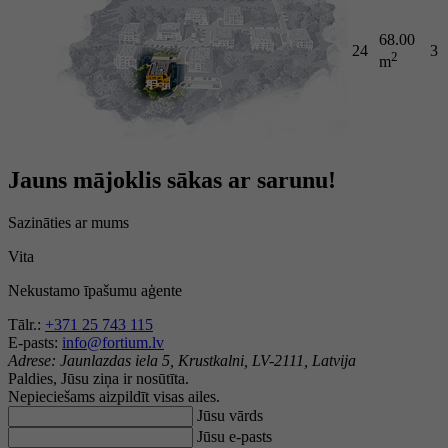
68.00
24
3
2
m
Jauns mājoklis sākas ar sarunu!
Sazināties ar mums
Vita
Nekustamo īpašumu aģente
Tālr.:
+371 25 743 115
E-pasts:
info@fortium.lv
Adrese:
Jaunlazdas iela 5, Krustkalni, LV-2111, Latvija
Paldies, Jūsu ziņa ir nosūtīta.
Nepieciešams aizpildīt visas ailes.
Jūsu vārds
Jūsu e-pasts