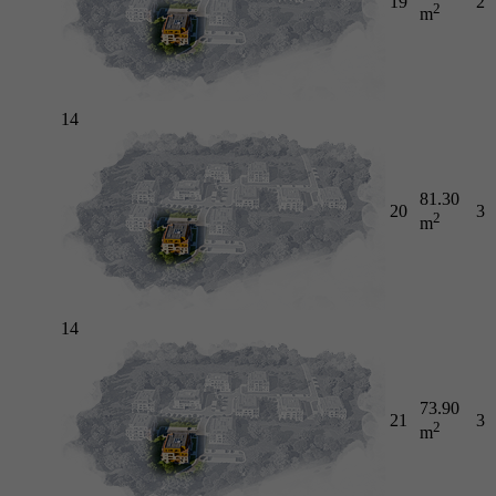
19
2
2
m
14
81.30
20
3
2
m
14
73.90
21
3
2
m