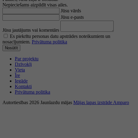
Nepieciešams aizpildīt visas ailes.
Jūsu vārds
Jūsu e-pasts
Jūsu jautājums vai komentārs
Es piekrītu personas datu apstrādes noteikumiem un
nosacījumiem.
Privātuma politika
Nosūtīt
Par projektu
Dzīvokļi
Vieta
Īre
Iegāde
Kontakti
Privātuma politika
Autortiesības 2026 Jaunlazdu mājas
Mājas lapas izstrāde Amparo