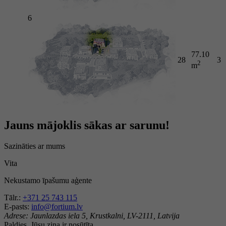
6
77.10
28
3
2
m
Jauns mājoklis sākas ar sarunu!
Sazināties ar mums
Vita
Nekustamo īpašumu aģente
Tālr.:
+371 25 743 115
E-pasts:
info@fortium.lv
Adrese:
Jaunlazdas iela 5, Krustkalni, LV-2111, Latvija
Paldies, Jūsu ziņa ir nosūtīta.