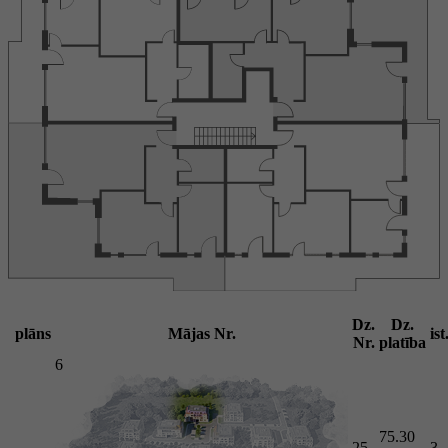
Dz.
Dz.
plāns
Mājas Nr.
ist
Nr.
platība
6
75.30
25
3