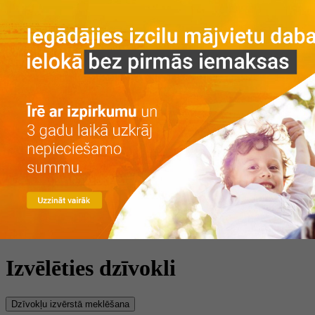
Galvenā
Par projektu
Par projektu
Vieta
Galerija
Privātuma politika
Dzīvokļi
Īre ar izpirkumu
Īre
Iegāde
Kontakti
LV
RU
+371 25 743 115
Izvēlēties dzīvokli
Dzīvokļu izvērstā meklēšana