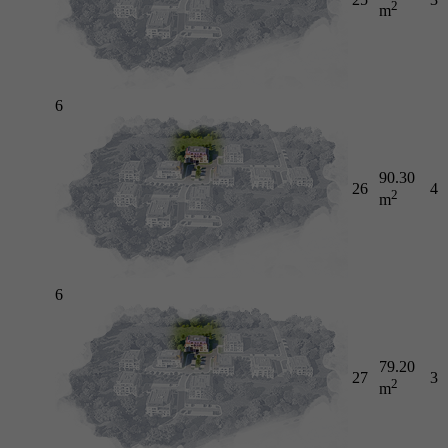
2
m
6
90.30
26
4
2
m
6
79.20
27
3
2
m