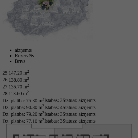
aizņemts
Rezervēts
Brīvs
2
25
147.20 m
2
26
138.80 m
2
27
135.70 m
2
28
113.60 m
2
Dz. platība: 75.30 m
Istabas: 3
Statuss:
aizņemts
2
Dz. platība: 90.30 m
Istabas: 4
Statuss:
aizņemts
2
Dz. platība: 79.20 m
Istabas: 3
Statuss:
aizņemts
2
Dz. platība: 77.10 m
Istabas: 3
Statuss:
aizņemts