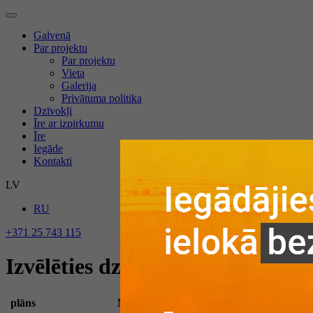
Galvenā
Par projektu
Par projektu
Vieta
Galerija
Privātuma politika
Dzīvokļi
Īre ar izpirkumu
Īre
Iegāde
Kontakti
LV
RU
+371 25 743 115
Izvēlēties dzīvokli
plāns
Mājas Nr.
Dz. Nr.
Dz. pl