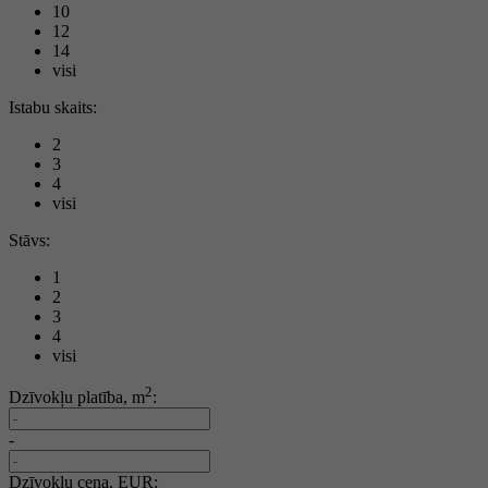
10
12
14
visi
Istabu skaits:
2
3
4
visi
Stāvs:
1
2
3
4
visi
2
Dzīvokļu platība, m
:
-
Dzīvokļu cena, EUR: