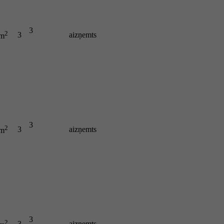
3
2
3
aizņemts
 m
3
2
3
aizņemts
 m
3
2
3
aizņemts