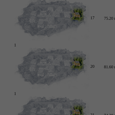
17
75.20
1
20
81.60
1
21