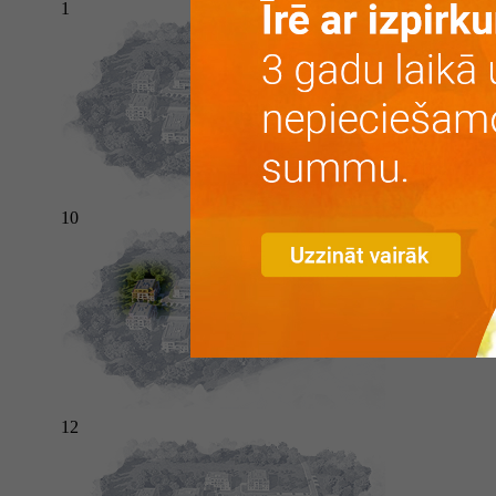
1
28
77.70
10
27
78.50
12