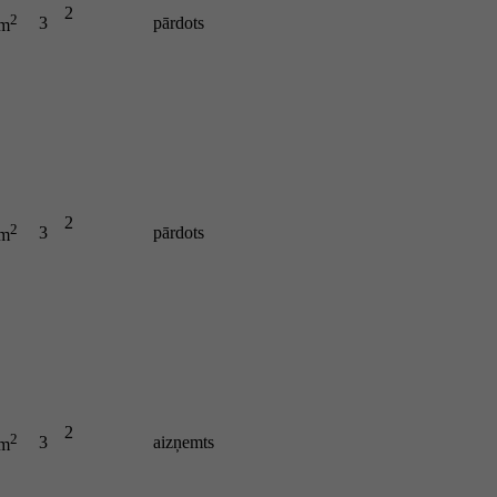
2
2
3
pārdots
 m
2
2
3
pārdots
 m
2
2
3
aizņemts
 m