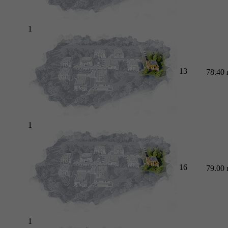
1
13
78.40
1
16
79.00
1