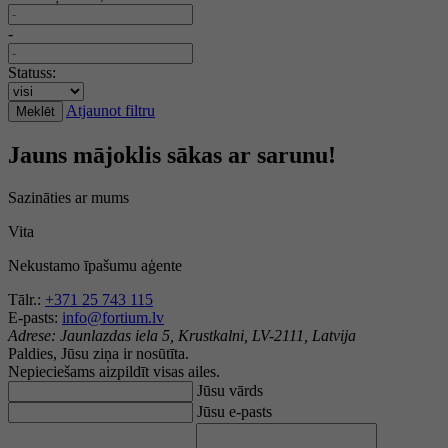
-
Statuss:
Atjaunot filtru
Meklēt
Jauns mājoklis sākas ar sarunu!
Sazināties ar mums
Vita
Nekustamo īpašumu aģente
Tālr.:
+371 25 743 115
E-pasts:
info@fortium.lv
Adrese:
Jaunlazdas iela 5, Krustkalni, LV-2111, Latvija
Paldies, Jūsu ziņa ir nosūtīta.
Nepieciešams aizpildīt visas ailes.
Jūsu vārds
Jūsu e-pasts