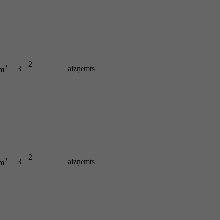
2
2
3
aizņemts
 m
2
2
3
aizņemts
 m