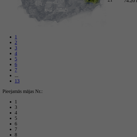
74.20
1
2
3
4
5
6
7
...
13
Pieejamās mājas Nr.:
1
3
4
5
6
7
8