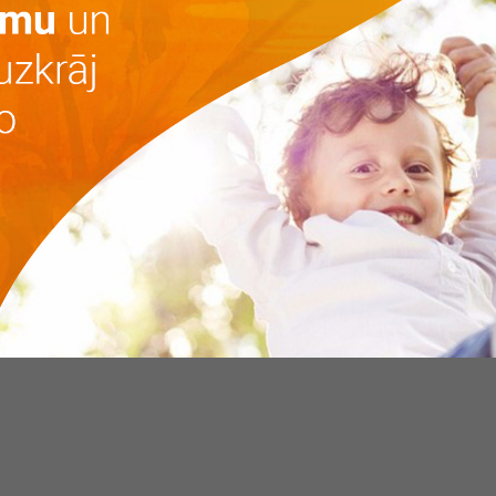
4
2
3
rezervēts
 m
4
2
3
pārdots
 m