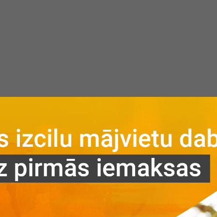
atība
ist.
Stāvs
Cena
Statuss