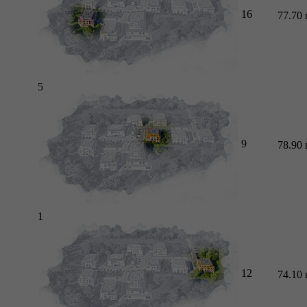
16
77.70
5
9
78.90
1
12
74.10