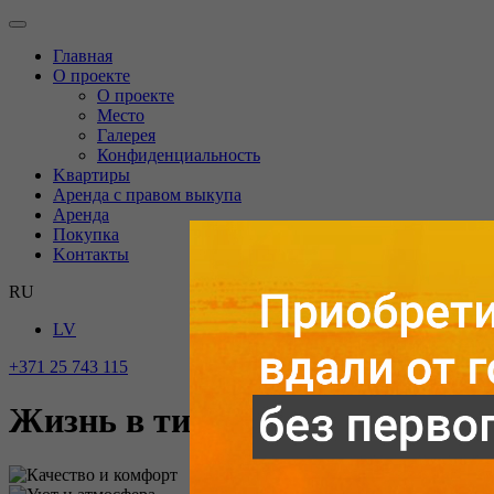
Главная
O проекте
О проекте
Mесто
Галерея
Конфиденциальность
Kвартиры
Аренда с правом выкупа
Аренда
Покупка
Kонтакты
RU
LV
+371 25 743 115
Жизнь в тихом зеленом уголк