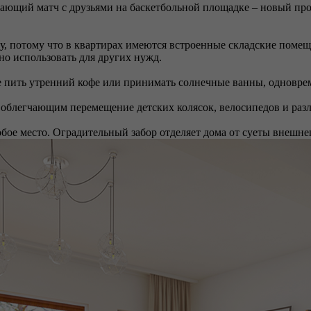
ющий матч с друзьями на баскетбольной площадке – новый прое
 потому что в квартирах имеются встроенные складские помеще
о использовать для других нужд.
хе пить утренний кофе или принимать солнечные ванны, однов
, облегчающим перемещение детских колясок, велосипедов и ра
обое место. Оградительный забор отделяет дома от суеты внешнег