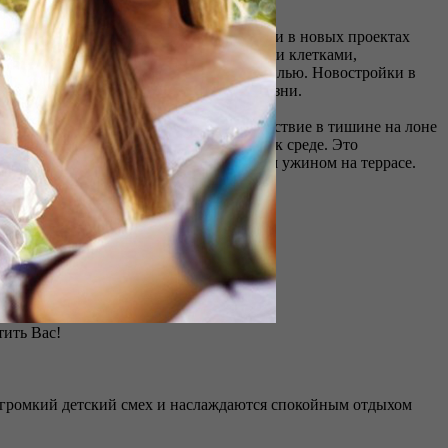
тацию зданий с современными квартирами в новых проектах
анения вещей, просторными лестничными клетками,
ые к качественному и современному жилью. Новостройки в
а и т. п. для удобной и комфортной жизни.
 большого города можно обрести спокойствие в тишине на лоне
и в безопасной и приведенной в порядок среде. Это
 насладиться только что приготовленным ужином на террасе.
уманную планировку и широкие окна.
 – место, где сбываются мечты!
тить Вас!
ит громкий детский смех и наслаждаются спокойным отдыхом