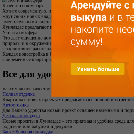
Качество и комфорт
Хотите современную, просторную квартиру в пригороде Риги?
ждут своих новых владельцев. Квартиры с продуманной план
вместительными лифтами, удобными подземными и наземными 
Яунлаздас предлагают великолепную транспортную и дорожную 
Уют и атмосфера
Что дает ощущение дома в поселке Яунлаздас? Это квартиры с 
природы и в окружении соснового леса. Это новые проекты для
эксклюзивное расположение, благодаря которому в течение 10 
Каждая новостройка в Яунлаздас – это наполненные светом п
Современные квартиры и зеленая гармоничная среда для привл
Все для удобства вашей семьи
максимальное качество
Полная отделка
Квартиры в новых проектах предлагаются с полной внутренней
Автостоянка
Для Вашего удобства новый проект оснащен наземными и под
Детская площадка
Новые проекты в Яунлаздас – это приятная и удобная среда дл
родители или бабушки и дедушки.
Баскетбольная площадка