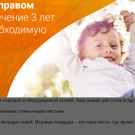
 Добро пожаловать в поселок Яунлаздас! 10 сданных в эксплуа
ировкой, полезными складскими помещениями и местами для хр
стоянками – новые проекты выполняют требования, выдвигаем
инфраструктуру, возможности для торговли, образования, спорт
полной отделкой в новых проектах, в которых после суетливого
 семейной гармонии, где можно проводить время вместе с детьм
минут можно добраться домой из центра Риги и вместе с семьей
омещения в Вашем доме, потому что новые проекты имеют прод
екательного проживания в пригороде. Новый проект в Яунлаздас
!
 отделкой и оборудованной кухней. Ваш новый дом готов встре
земными стояночными местами.
я молодых семей. Игровая площадка – это такое место, где звуч