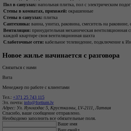
Пол в санузлах:
напольная плитка, пол с электрическим подог
Стены в комнатах, прихожей:
окрашенные
Стены в санузлах:
плитка
Сантехника:
ванна, унитаз, раковина, смеситель на раковине, 
Вентиляция:
принудительная механическая вентиляционная си
каждой квартире своя вентиляционная шахта
Слаботочные сети:
кабельное телевидение, подключение к Ин
Новое жилье начинается с разговора
Связаться с нами
Вита
Менеджер по работе с клиентами
Тел.:
+371 25 743 115
Эл. почта:
info@fortium.lv
Адрес:
Ул. Яунлаздас 5, Крусткалны, LV-2111, Латвия
Спасибо, ваше сообщение отправлено.
Необходимо заполнить все обязательные поля.
Ваше имя
Ваш емайл